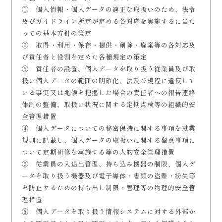
① 個人情報・個人データの適正な取扱いのため、法令
及びガイドライン所定が定める各対応を実施するに当た
っての基本方針の策定
② 取得・利用・保存・提供・削除・廃棄等の各対応及
び責任者と役割を定めた各種規定の策定
③ 責任者の設置、個人データを取り扱う従業員及び取
扱い個人データの範囲の明確化、法及び規程に違反して
いる事実又は兆候を把握した場合の責任者への報告連絡
体制の整備、取扱い状況に関する定期点検等の組織的安
全管理措置
④ 個人データについての秘密保持に関する事項を就業
規則に記載し、個人データの取扱いに関する留意事項に
ついて定期研修を実施する等の人的安全管理措置
⑤ 従業員の入退出管理、持ち込み機器の制限、個人デ
ータを取り扱う機器及び電子媒体・書類の盗難・紛失等
を防止するための持ち出し制限・管理等の物理的安全管
理措置
⑥ 個人データを取り扱う情報システムに対する外部か