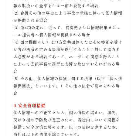
報の取扱いの全部または一部を委託する場合
(2) 合併その他の事由による事業の承継に伴って個人情報
が提供される場合
(3) 第4項の定めに従って、提携先または情報収集モジュ
ール提供者へ個人情報が提供される場合
(4) 国の機関もしくは地方公共団体またはその委託を受け
た者が法令の定める事務を遂行することに対して協力す
る必要がある場合であって、ユーザーの同意を得ること
によって当該事務の遂行に支障を及ぼすおそれがある場
合
(5) その他、個人情報の保護に関する法律（以下「個人情
報保護法」といいます。）その他の法令で認められる場
合
6.安全管理措置
個人情報への不正アクセス、個人情報の漏えい、滅失、
又はき損の予防及び是正のため、当社内において規程を
整備し安全対策に努めます。以上の目的を達するため、
当社は以下の措置を講じています。