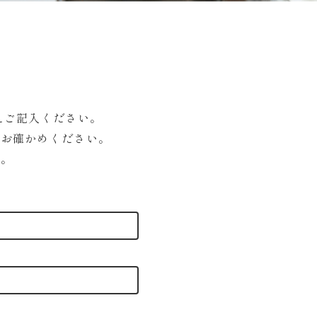
えご記入ください。
をお確かめください。
い。